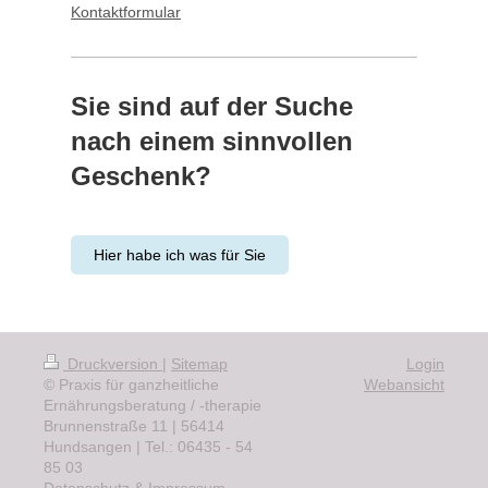
Kontaktformular
Sie sind auf der Suche
nach einem sinnvollen
Geschenk?
Hier habe ich was für Sie
Druckversion
|
Sitemap
Login
© Praxis für ganzheitliche
Webansicht
Ernährungsberatung / -therapie
Brunnenstraße 11 | 56414
Hundsangen | Tel.: 06435 - 54
85 03